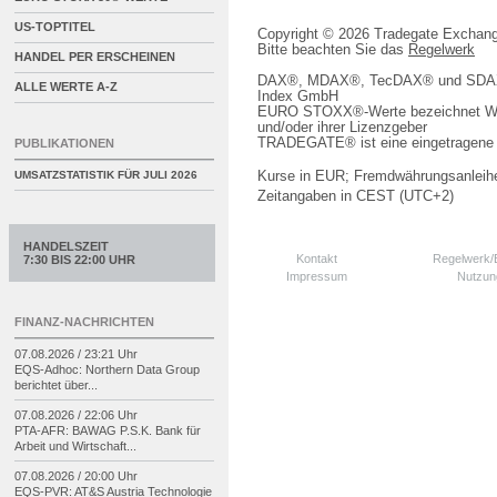
US-TOPTITEL
Copyright © 2026 Tradegate Excha
Bitte beachten Sie das
Regelwerk
HANDEL PER ERSCHEINEN
DAX®, MDAX®, TecDAX® und SDAX® 
ALLE WERTE A-Z
Index GmbH
EURO STOXX®-Werte bezeichnet We
und/oder ihrer Lizenzgeber
TRADEGATE® ist eine eingetragene 
PUBLIKATIONEN
Kurse in EUR; Fremdwährungsanleihe
UMSATZSTATISTIK FÜR
JULI 2026
Zeitangaben in CEST (UTC+2)
HANDELSZEIT
Kontakt
Regelwerk
7:30 BIS 22:00 UHR
Impressum
Nutzun
FINANZ-NACHRICHTEN
07.08.2026 / 23:21 Uhr
EQS-
Adhoc: Northern Data Group
berichtet über...
07.08.2026 / 22:06 Uhr
PTA-
AFR: BAWAG P.S.K. Bank für
Arbeit und Wirtschaft...
07.08.2026 / 20:00 Uhr
EQS-
PVR: AT&S Austria Technologie