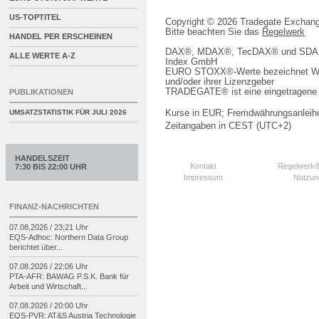
US-TOPTITEL
Copyright © 2026 Tradegate Excha
Bitte beachten Sie das
Regelwerk
HANDEL PER ERSCHEINEN
DAX®, MDAX®, TecDAX® und SDAX® 
ALLE WERTE A-Z
Index GmbH
EURO STOXX®-Werte bezeichnet We
und/oder ihrer Lizenzgeber
TRADEGATE® ist eine eingetragene 
PUBLIKATIONEN
Kurse in EUR; Fremdwährungsanleihe
UMSATZSTATISTIK FÜR
JULI 2026
Zeitangaben in CEST (UTC+2)
HANDELSZEIT
Kontakt
Regelwerk
7:30 BIS 22:00 UHR
Impressum
Nutzun
FINANZ-NACHRICHTEN
07.08.2026 / 23:21 Uhr
EQS-
Adhoc: Northern Data Group
berichtet über...
07.08.2026 / 22:06 Uhr
PTA-
AFR: BAWAG P.S.K. Bank für
Arbeit und Wirtschaft...
07.08.2026 / 20:00 Uhr
EQS-
PVR: AT&S Austria Technologie