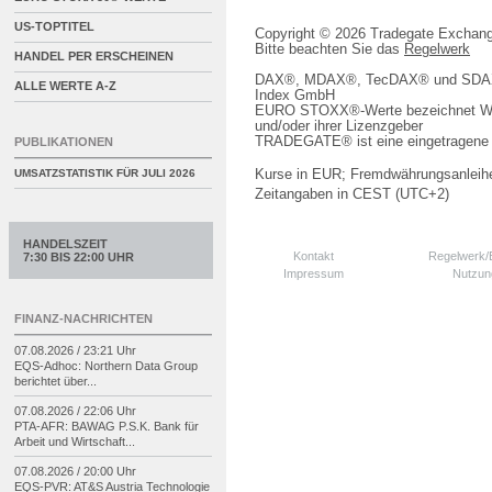
US-TOPTITEL
Copyright © 2026 Tradegate Excha
Bitte beachten Sie das
Regelwerk
HANDEL PER ERSCHEINEN
DAX®, MDAX®, TecDAX® und SDAX® 
ALLE WERTE A-Z
Index GmbH
EURO STOXX®-Werte bezeichnet We
und/oder ihrer Lizenzgeber
TRADEGATE® ist eine eingetragene 
PUBLIKATIONEN
Kurse in EUR; Fremdwährungsanleihe
UMSATZSTATISTIK FÜR
JULI 2026
Zeitangaben in CEST (UTC+2)
HANDELSZEIT
Kontakt
Regelwerk
7:30 BIS 22:00 UHR
Impressum
Nutzun
FINANZ-NACHRICHTEN
07.08.2026 / 23:21 Uhr
EQS-
Adhoc: Northern Data Group
berichtet über...
07.08.2026 / 22:06 Uhr
PTA-
AFR: BAWAG P.S.K. Bank für
Arbeit und Wirtschaft...
07.08.2026 / 20:00 Uhr
EQS-
PVR: AT&S Austria Technologie