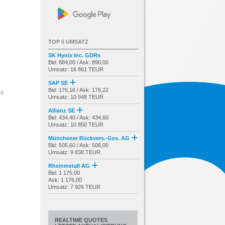
TOP 5 UMSATZ
SK Hynix Inc. GDRs
Bid: 884,00 / Ask: 890,00
Umsatz: 16 861 TEUR
SAP SE
Bid: 176,16 / Ask: 176,22
ng
Umsatz: 10 948 TEUR
Allianz SE
Bid: 434,40 / Ask: 434,60
Umsatz: 10 850 TEUR
Münchener Rückvers.-Ges. AG
Bid: 505,60 / Ask: 506,00
Umsatz: 9 838 TEUR
Rheinmetall AG
Bid: 1 175,00
Ask: 1 176,00
Umsatz: 7 926 TEUR
REALTIME QUOTES