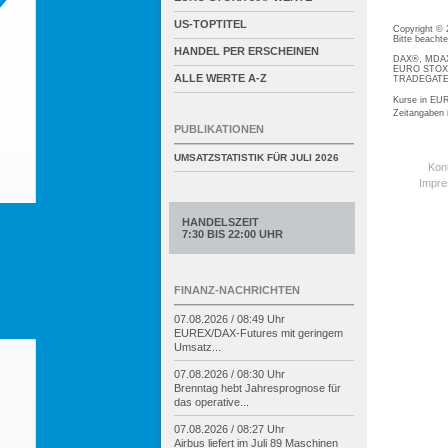
US-TOPTITEL
Copyright ©
Bitte beacht
HANDEL PER ERSCHEINEN
DAX®, MDAX®
EURO STOXX®
ALLE WERTE A-Z
TRADEGATE® 
Kurse in EUR
Zeitangaben
PUBLIKATIONEN
UMSATZSTATISTIK FÜR
JULI 2026
Kon
Impr
HANDELSZEIT
7:30 BIS 22:00 UHR
FINANZ-NACHRICHTEN
07.08.2026 / 08:49 Uhr
EUREX/
DAX-
Futures mit geringem
Umsatz...
07.08.2026 / 08:30 Uhr
Brenntag hebt Jahresprognose für
das operative...
07.08.2026 / 08:27 Uhr
Airbus liefert im Juli 89 Maschinen