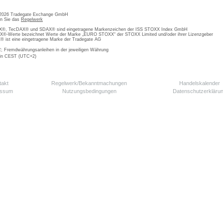
 2026 Tradegate Exchange GmbH
en Sie das
Regelwerk
, TecDAX® und SDAX® sind eingetragene Markenzeichen der ISS STOXX Index GmbH
-Werte bezeichnet Werte der Marke „EURO STOXX“ der STOXX Limited und/oder ihrer Lizenzgeber
ist eine eingetragene Marke der Tradegate AG
; Fremdwährungsanleihen in der jeweiligen Währung
 in CEST (UTC+2)
takt
Regelwerk/Bekanntmachungen
Handelskalender
essum
Nutzungsbedingungen
Datenschutzerkläru