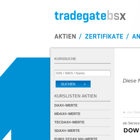
KURSSUCHE
Diese N
SUCHEN >
KURSLISTEN AKTIEN
DAX®-WERTE
zur Über
MDAX®-WERTE
TECDAX®-WERTE
ein Service
SDAX®-WERTE
EURO STOXX 50®-WERTE