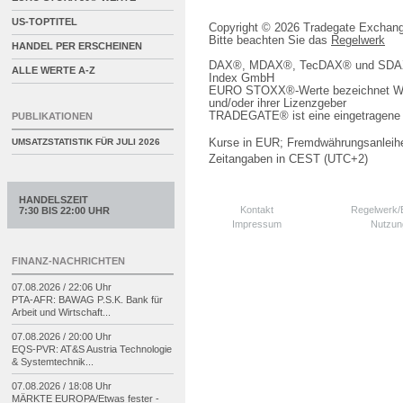
US-TOPTITEL
Copyright © 2026 Tradegate Excha
Bitte beachten Sie das
Regelwerk
HANDEL PER ERSCHEINEN
DAX®, MDAX®, TecDAX® und SDAX® 
ALLE WERTE A-Z
Index GmbH
EURO STOXX®-Werte bezeichnet We
und/oder ihrer Lizenzgeber
TRADEGATE® ist eine eingetragene 
PUBLIKATIONEN
Kurse in EUR; Fremdwährungsanleihe
UMSATZSTATISTIK FÜR
JULI 2026
Zeitangaben in CEST (UTC+2)
HANDELSZEIT
Kontakt
Regelwerk
7:30 BIS 22:00 UHR
Impressum
Nutzun
FINANZ-NACHRICHTEN
07.08.2026 / 22:06 Uhr
PTA-
AFR: BAWAG P.S.K. Bank für
Arbeit und Wirtschaft...
07.08.2026 / 20:00 Uhr
EQS-
PVR: AT&S Austria Technologie
& Systemtechnik...
07.08.2026 / 18:08 Uhr
MÄRKTE EUROPA/
Etwas fester -