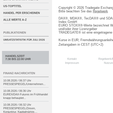
US-TOPTITEL
Copyright © 2026 Tradegate Excha
Bitte beachten Sie das
Regelwerk
HANDEL PER ERSCHEINEN
DAX®, MDAX®, TecDAX® und SDAX® 
ALLE WERTE A-Z
Index GmbH
EURO STOXX®-Werte bezeichnet We
und/oder ihrer Lizenzgeber
TRADEGATE® ist eine eingetragene 
PUBLIKATIONEN
Kurse in EUR; Fremdwährungsanleihe
UMSATZSTATISTIK FÜR
JULI 2026
Zeitangaben in CEST (UTC+2)
HANDELSZEIT
Kontakt
Regelwerk
7:30 BIS 22:00 UHR
Impressum
Nutzun
FINANZ-NACHRICHTEN
10.08.2026 / 06:37 Uhr
PRESSESPIEGEL/
Unternehmen...
10.08.2026 / 06:36 Uhr
EUREX/
DAX-
Futures im Frühhandel
knapp behauptet...
10.08.2026 / 06:32 Uhr
PRESSESPIEGEL/
Zinsen,
Konjunktur, Kapitalmärkte,...