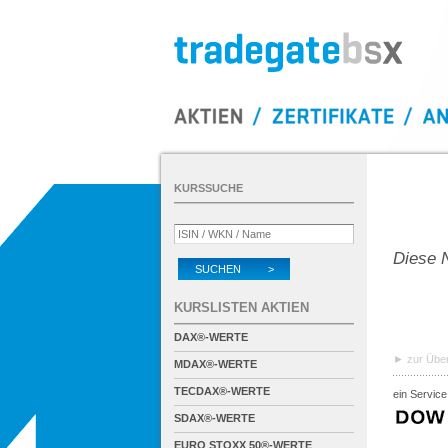
KURSSUCHE
Diese N
SUCHEN >
KURSLISTEN AKTIEN
DAX®-WERTE
zur Über
MDAX®-WERTE
TECDAX®-WERTE
ein Service
SDAX®-WERTE
EURO STOXX 50®-WERTE