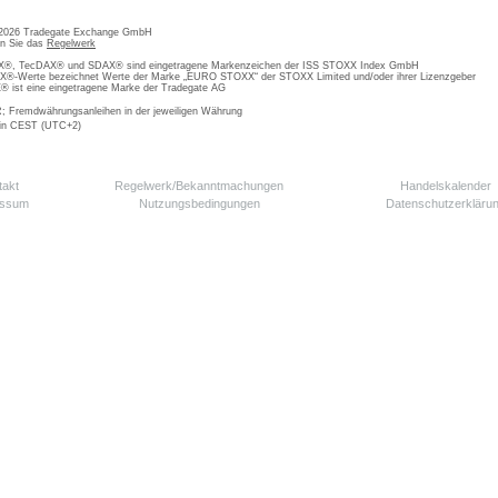
 2026 Tradegate Exchange GmbH
en Sie das
Regelwerk
, TecDAX® und SDAX® sind eingetragene Markenzeichen der ISS STOXX Index GmbH
-Werte bezeichnet Werte der Marke „EURO STOXX“ der STOXX Limited und/oder ihrer Lizenzgeber
ist eine eingetragene Marke der Tradegate AG
; Fremdwährungsanleihen in der jeweiligen Währung
 in CEST (UTC+2)
takt
Regelwerk/Bekanntmachungen
Handelskalender
essum
Nutzungsbedingungen
Datenschutzerkläru