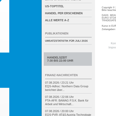
US-TOPTITEL
Copyright ©
Bitte beacht
HANDEL PER ERSCHEINEN
DAX®, MDAX®
EURO STOXX®
ALLE WERTE A-Z
TRADEGATE® 
Kurse in EUR
Zeitangaben
PUBLIKATIONEN
UMSATZSTATISTIK FÜR
JULI 2026
Kon
Impr
HANDELSZEIT
7:30 BIS 22:00 UHR
FINANZ-NACHRICHTEN
07.08.2026 / 23:21 Uhr
EQS-
Adhoc: Northern Data Group
berichtet über...
07.08.2026 / 22:06 Uhr
PTA-
AFR: BAWAG P.S.K. Bank für
Arbeit und Wirtschaft...
07.08.2026 / 20:00 Uhr
EQS-
PVR: AT&S Austria Technologie