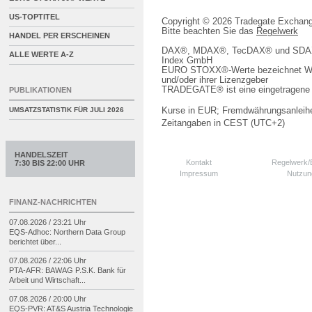
US-TOPTITEL
Copyright © 2026 Tradegate Excha
Bitte beachten Sie das
Regelwerk
HANDEL PER ERSCHEINEN
DAX®, MDAX®, TecDAX® und SDAX® 
ALLE WERTE A-Z
Index GmbH
EURO STOXX®-Werte bezeichnet We
und/oder ihrer Lizenzgeber
TRADEGATE® ist eine eingetragene 
PUBLIKATIONEN
Kurse in EUR; Fremdwährungsanleihe
UMSATZSTATISTIK FÜR
JULI 2026
Zeitangaben in CEST (UTC+2)
HANDELSZEIT
Kontakt
Regelwerk
7:30 BIS 22:00 UHR
Impressum
Nutzun
FINANZ-NACHRICHTEN
07.08.2026 / 23:21 Uhr
EQS-
Adhoc: Northern Data Group
berichtet über...
07.08.2026 / 22:06 Uhr
PTA-
AFR: BAWAG P.S.K. Bank für
Arbeit und Wirtschaft...
07.08.2026 / 20:00 Uhr
EQS-
PVR: AT&S Austria Technologie