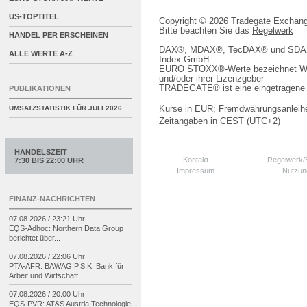
US-TOPTITEL
Copyright © 2026 Tradegate Excha
Bitte beachten Sie das
Regelwerk
HANDEL PER ERSCHEINEN
DAX®, MDAX®, TecDAX® und SDAX® 
ALLE WERTE A-Z
Index GmbH
EURO STOXX®-Werte bezeichnet We
und/oder ihrer Lizenzgeber
TRADEGATE® ist eine eingetragene 
PUBLIKATIONEN
Kurse in EUR; Fremdwährungsanleihe
UMSATZSTATISTIK FÜR
JULI 2026
Zeitangaben in CEST (UTC+2)
HANDELSZEIT
Kontakt
Regelwerk
7:30 BIS 22:00 UHR
Impressum
Nutzun
FINANZ-NACHRICHTEN
07.08.2026 / 23:21 Uhr
EQS-
Adhoc: Northern Data Group
berichtet über...
07.08.2026 / 22:06 Uhr
PTA-
AFR: BAWAG P.S.K. Bank für
Arbeit und Wirtschaft...
07.08.2026 / 20:00 Uhr
EQS-
PVR: AT&S Austria Technologie