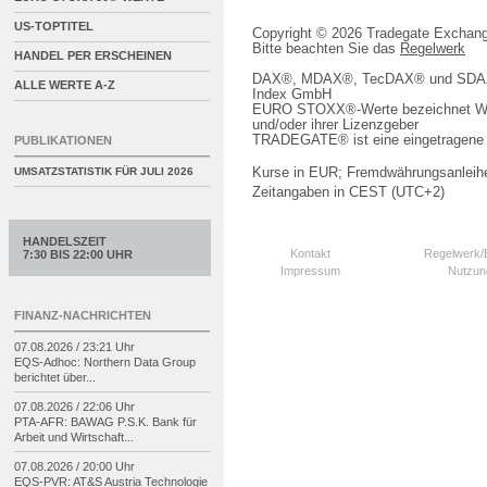
US-TOPTITEL
Copyright © 2026 Tradegate Excha
Bitte beachten Sie das
Regelwerk
HANDEL PER ERSCHEINEN
DAX®, MDAX®, TecDAX® und SDAX® 
ALLE WERTE A-Z
Index GmbH
EURO STOXX®-Werte bezeichnet We
und/oder ihrer Lizenzgeber
TRADEGATE® ist eine eingetragene 
PUBLIKATIONEN
Kurse in EUR; Fremdwährungsanleihe
UMSATZSTATISTIK FÜR
JULI 2026
Zeitangaben in CEST (UTC+2)
HANDELSZEIT
Kontakt
Regelwerk
7:30 BIS 22:00 UHR
Impressum
Nutzun
FINANZ-NACHRICHTEN
07.08.2026 / 23:21 Uhr
EQS-
Adhoc: Northern Data Group
berichtet über...
07.08.2026 / 22:06 Uhr
PTA-
AFR: BAWAG P.S.K. Bank für
Arbeit und Wirtschaft...
07.08.2026 / 20:00 Uhr
EQS-
PVR: AT&S Austria Technologie