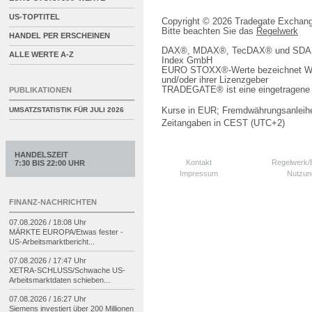
US-TOPTITEL
Copyright © 2026 Tradegate Excha
Bitte beachten Sie das
Regelwerk
HANDEL PER ERSCHEINEN
DAX®, MDAX®, TecDAX® und SDAX® 
ALLE WERTE A-Z
Index GmbH
EURO STOXX®-Werte bezeichnet We
und/oder ihrer Lizenzgeber
TRADEGATE® ist eine eingetragene 
PUBLIKATIONEN
Kurse in EUR; Fremdwährungsanleihe
UMSATZSTATISTIK FÜR
JULI 2026
Zeitangaben in CEST (UTC+2)
HANDELSZEIT
Kontakt
Regelwerk
7:30 BIS 22:00 UHR
Impressum
Nutzun
FINANZ-NACHRICHTEN
07.08.2026 / 18:08 Uhr
MÄRKTE EUROPA/
Etwas fester -
US-
Arbeitsmarktbericht...
07.08.2026 / 17:47 Uhr
XETRA-
SCHLUSS/
Schwache US-
Arbeitsmarktdaten schieben...
07.08.2026 / 16:27 Uhr
Siemens investiert über 200 Millionen