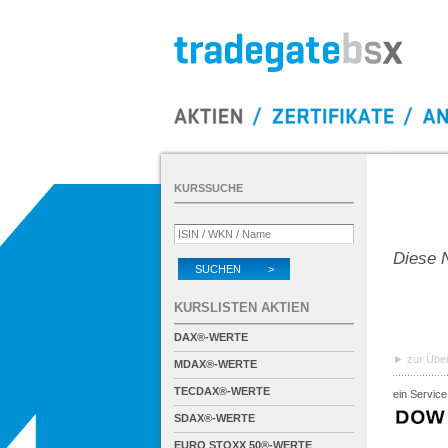
KURSSUCHE
Diese N
SUCHEN >
KURSLISTEN AKTIEN
DAX®-WERTE
zur Über
MDAX®-WERTE
TECDAX®-WERTE
ein Service
SDAX®-WERTE
EURO STOXX 50®-WERTE