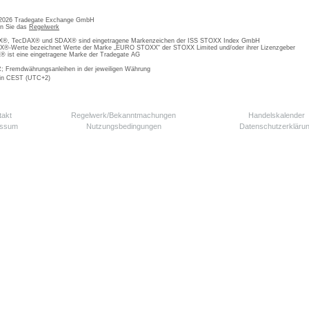
 2026 Tradegate Exchange GmbH
en Sie das
Regelwerk
, TecDAX® und SDAX® sind eingetragene Markenzeichen der ISS STOXX Index GmbH
-Werte bezeichnet Werte der Marke „EURO STOXX“ der STOXX Limited und/oder ihrer Lizenzgeber
ist eine eingetragene Marke der Tradegate AG
; Fremdwährungsanleihen in der jeweiligen Währung
 in CEST (UTC+2)
takt
Regelwerk/Bekanntmachungen
Handelskalender
essum
Nutzungsbedingungen
Datenschutzerkläru