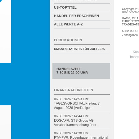
US-TOPTITEL
Copyright ©
Bitte beacht
HANDEL PER ERSCHEINEN
DAX®, MDAX®
EURO STOXX®
ALLE WERTE A-Z
TRADEGATE® 
Kurse in EUR
Zeitangaben
PUBLIKATIONEN
UMSATZSTATISTIK FÜR
JULI 2026
Kon
Impr
HANDELSZEIT
7:30 BIS 22:00 UHR
FINANZ-NACHRICHTEN
06.08.2026 / 14:53 Uhr
TAGESVORSCHAU/
Freitag, 7.
August 2026 (vorläufige...
06.08.2026 / 14:44 Uhr
EQS-
AFR: STS Group AG:
Vorabbekanntmachung über...
06.08.2026 / 14:30 Uhr
PTA-
PVR: Rosenbauer International