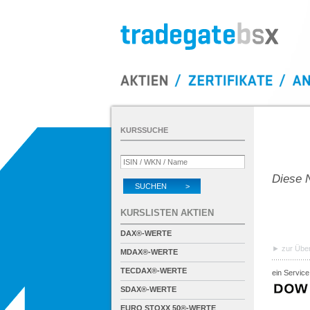
KURSSUCHE
Diese N
SUCHEN >
KURSLISTEN AKTIEN
DAX®-WERTE
zur Über
MDAX®-WERTE
TECDAX®-WERTE
ein Service
SDAX®-WERTE
EURO STOXX 50®-WERTE