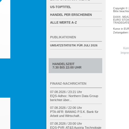
US-TOPTITEL
Copyright ©
Bitte beacht
HANDEL PER ERSCHEINEN
DAX®, MDAX®
EURO STOXX®
ALLE WERTE A-Z
TRADEGATE® 
Kurse in EUR
Zeitangaben
PUBLIKATIONEN
UMSATZSTATISTIK FÜR
JULI 2026
Kon
Impr
HANDELSZEIT
7:30 BIS 22:00 UHR
FINANZ-NACHRICHTEN
07.08.2026 / 23:21 Uhr
EQS-
Adhoc: Northern Data Group
berichtet über...
07.08.2026 / 22:06 Uhr
PTA-
AFR: BAWAG P.S.K. Bank für
Arbeit und Wirtschaft...
07.08.2026 / 20:00 Uhr
EQS-
PVR: AT&S Austria Technologie