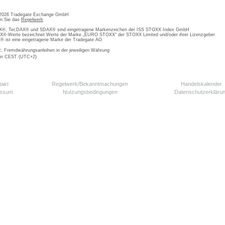
 2026 Tradegate Exchange GmbH
en Sie das
Regelwerk
, TecDAX® und SDAX® sind eingetragene Markenzeichen der ISS STOXX Index GmbH
-Werte bezeichnet Werte der Marke „EURO STOXX“ der STOXX Limited und/oder ihrer Lizenzgeber
ist eine eingetragene Marke der Tradegate AG
; Fremdwährungsanleihen in der jeweiligen Währung
 in CEST (UTC+2)
takt
Regelwerk/Bekanntmachungen
Handelskalender
essum
Nutzungsbedingungen
Datenschutzerkläru