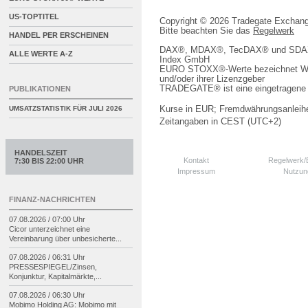
US-TOPTITEL
Copyright © 2026 Tradegate Excha
Bitte beachten Sie das
Regelwerk
HANDEL PER ERSCHEINEN
DAX®, MDAX®, TecDAX® und SDAX® 
ALLE WERTE A-Z
Index GmbH
EURO STOXX®-Werte bezeichnet We
und/oder ihrer Lizenzgeber
TRADEGATE® ist eine eingetragene 
PUBLIKATIONEN
Kurse in EUR; Fremdwährungsanleihe
UMSATZSTATISTIK FÜR
JULI 2026
Zeitangaben in CEST (UTC+2)
HANDELSZEIT
Kontakt
Regelwerk
7:30 BIS 22:00 UHR
Impressum
Nutzun
FINANZ-NACHRICHTEN
07.08.2026 / 07:00 Uhr
Cicor unterzeichnet eine
Vereinbarung über unbesicherte...
07.08.2026 / 06:31 Uhr
PRESSESPIEGEL/
Zinsen,
Konjunktur, Kapitalmärkte,...
07.08.2026 / 06:30 Uhr
Mobimo Holding AG: Mobimo mit