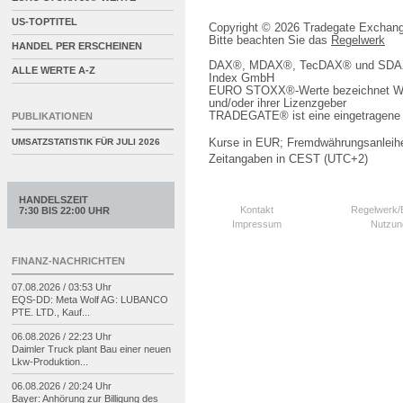
US-TOPTITEL
Copyright © 2026 Tradegate Excha
Bitte beachten Sie das
Regelwerk
HANDEL PER ERSCHEINEN
DAX®, MDAX®, TecDAX® und SDAX® 
ALLE WERTE A-Z
Index GmbH
EURO STOXX®-Werte bezeichnet We
und/oder ihrer Lizenzgeber
TRADEGATE® ist eine eingetragene 
PUBLIKATIONEN
Kurse in EUR; Fremdwährungsanleihe
UMSATZSTATISTIK FÜR
JULI 2026
Zeitangaben in CEST (UTC+2)
HANDELSZEIT
Kontakt
Regelwerk
7:30 BIS 22:00 UHR
Impressum
Nutzun
FINANZ-NACHRICHTEN
07.08.2026 / 03:53 Uhr
EQS-
DD: Meta Wolf AG: LUBANCO
PTE. LTD., Kauf...
06.08.2026 / 22:23 Uhr
Daimler Truck plant Bau einer neuen
Lkw-
Produktion...
06.08.2026 / 20:24 Uhr
Bayer: Anhörung zur Billigung des