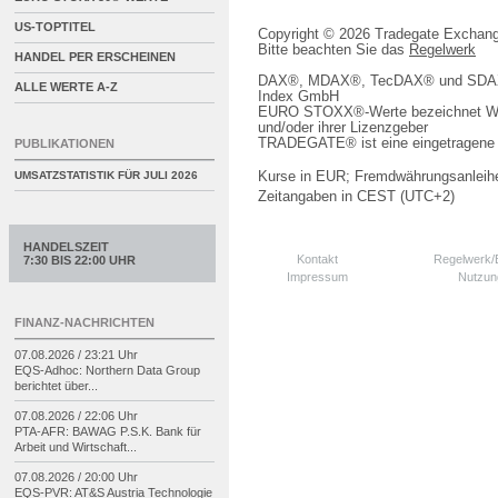
US-TOPTITEL
Copyright © 2026 Tradegate Excha
Bitte beachten Sie das
Regelwerk
HANDEL PER ERSCHEINEN
DAX®, MDAX®, TecDAX® und SDAX® 
ALLE WERTE A-Z
Index GmbH
EURO STOXX®-Werte bezeichnet We
und/oder ihrer Lizenzgeber
TRADEGATE® ist eine eingetragene 
PUBLIKATIONEN
Kurse in EUR; Fremdwährungsanleihe
UMSATZSTATISTIK FÜR
JULI 2026
Zeitangaben in CEST (UTC+2)
HANDELSZEIT
Kontakt
Regelwerk
7:30 BIS 22:00 UHR
Impressum
Nutzun
FINANZ-NACHRICHTEN
07.08.2026 / 23:21 Uhr
EQS-
Adhoc: Northern Data Group
berichtet über...
07.08.2026 / 22:06 Uhr
PTA-
AFR: BAWAG P.S.K. Bank für
Arbeit und Wirtschaft...
07.08.2026 / 20:00 Uhr
EQS-
PVR: AT&S Austria Technologie