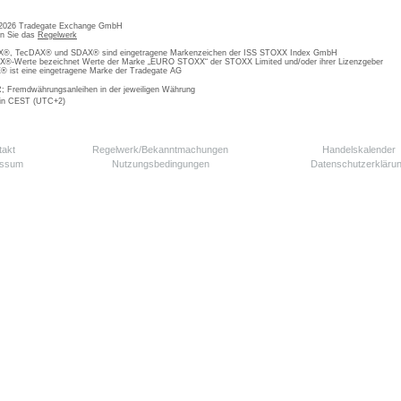
 2026 Tradegate Exchange GmbH
en Sie das
Regelwerk
, TecDAX® und SDAX® sind eingetragene Markenzeichen der ISS STOXX Index GmbH
-Werte bezeichnet Werte der Marke „EURO STOXX“ der STOXX Limited und/oder ihrer Lizenzgeber
ist eine eingetragene Marke der Tradegate AG
; Fremdwährungsanleihen in der jeweiligen Währung
 in CEST (UTC+2)
takt
Regelwerk/Bekanntmachungen
Handelskalender
essum
Nutzungsbedingungen
Datenschutzerkläru