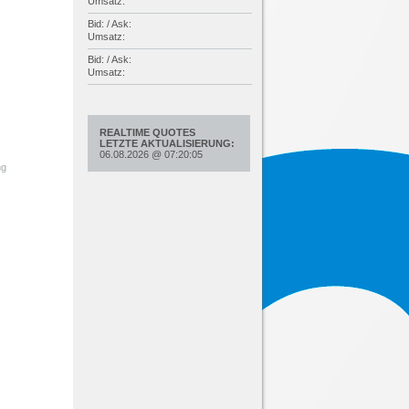
Umsatz:
Bid: / Ask:
Umsatz:
Bid: / Ask:
Umsatz:
REALTIME QUOTES
LETZTE AKTUALISIERUNG:
06.08.2026
@
07:20:05
ng