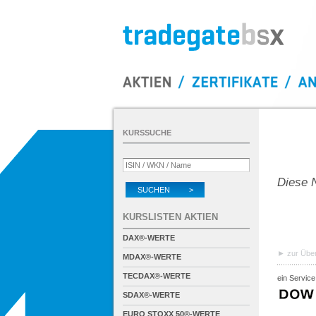
KURSSUCHE
Diese N
SUCHEN >
KURSLISTEN AKTIEN
DAX®-WERTE
zur Über
MDAX®-WERTE
TECDAX®-WERTE
ein Service
SDAX®-WERTE
EURO STOXX 50®-WERTE