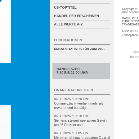
US-TOPTITEL
Copyright ©
Bitte beacht
HANDEL PER ERSCHEINEN
DAX®, MDAX®
EURO STOXX®
ALLE WERTE A-Z
TRADEGATE® 
Kurse in EUR
Zeitangaben
PUBLIKATIONEN
UMSATZSTATISTIK FÜR
JUNI 2026
Kon
Impr
HANDELSZEIT
7:30 BIS 22:00 UHR
FINANZ-NACHRICHTEN
06.08.2026 / 07:20 Uhr
Commerzbank verdient mehr als
erwartet und bestätigt...
06.08.2026 / 07:10 Uhr
Siemens steigert operativen Gewinn
um 25 Prozent und...
06.08.2026 / 07:05 Uhr
Merck erhöht nach robustem Quartal