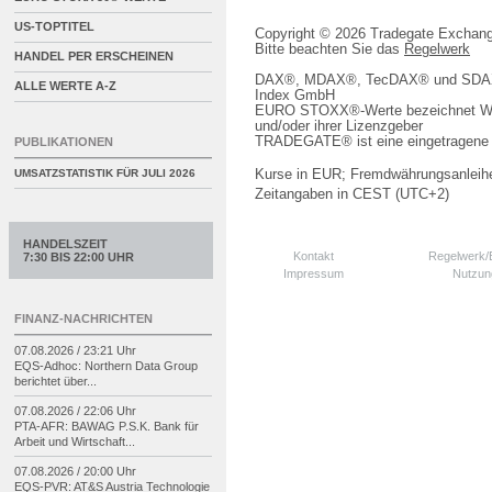
US-TOPTITEL
Copyright © 2026 Tradegate Excha
Bitte beachten Sie das
Regelwerk
HANDEL PER ERSCHEINEN
DAX®, MDAX®, TecDAX® und SDAX® 
ALLE WERTE A-Z
Index GmbH
EURO STOXX®-Werte bezeichnet We
und/oder ihrer Lizenzgeber
TRADEGATE® ist eine eingetragene 
PUBLIKATIONEN
Kurse in EUR; Fremdwährungsanleihe
UMSATZSTATISTIK FÜR
JULI 2026
Zeitangaben in CEST (UTC+2)
HANDELSZEIT
Kontakt
Regelwerk
7:30 BIS 22:00 UHR
Impressum
Nutzun
FINANZ-NACHRICHTEN
07.08.2026 / 23:21 Uhr
EQS-
Adhoc: Northern Data Group
berichtet über...
07.08.2026 / 22:06 Uhr
PTA-
AFR: BAWAG P.S.K. Bank für
Arbeit und Wirtschaft...
07.08.2026 / 20:00 Uhr
EQS-
PVR: AT&S Austria Technologie