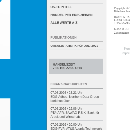
US-TOPTITEL
Copyright ©
Bitte beacht
HANDEL PER ERSCHEINEN
DAX®, MDAX®
EURO STOXX®
ALLE WERTE A-Z
TRADEGATE® 
Kurse in EUR
Zeitangaben
PUBLIKATIONEN
UMSATZSTATISTIK FÜR
JULI 2026
Kon
Impr
HANDELSZEIT
7:30 BIS 22:00 UHR
FINANZ-NACHRICHTEN
07.08.2026 / 23:21 Uhr
EQS-
Adhoc: Northern Data Group
berichtet über...
07.08.2026 / 22:06 Uhr
PTA-
AFR: BAWAG P.S.K. Bank für
Arbeit und Wirtschaft...
07.08.2026 / 20:00 Uhr
EQS-
PVR: AT&S Austria Technologie