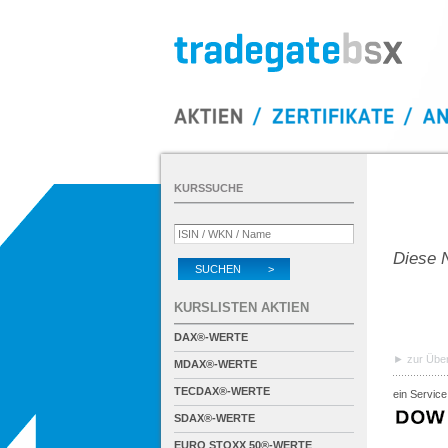
KURSSUCHE
Diese N
SUCHEN >
KURSLISTEN AKTIEN
DAX®-WERTE
zur Über
MDAX®-WERTE
TECDAX®-WERTE
ein Service
SDAX®-WERTE
EURO STOXX 50®-WERTE