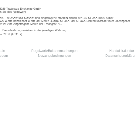
 2026 Tradegate Exchange GmbH
en Sie das
Regelwerk
, TecDAX® und SDAX® sind eingetragene Markenzeichen der ISS STOXX Index GmbH
-Werte bezeichnet Werte der Marke „EURO STOXX“ der STOXX Limited und/oder ihrer Lizenzgeber
ist eine eingetragene Marke der Tradegate AG
; Fremdwährungsanleihen in der jeweiligen Währung
 in CEST (UTC+2)
takt
Regelwerk/Bekanntmachungen
Handelskalender
essum
Nutzungsbedingungen
Datenschutzerkläru