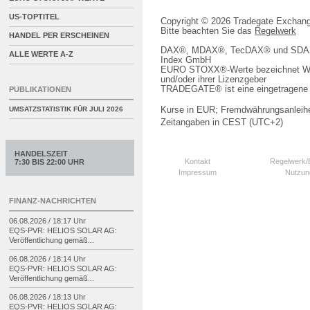
US-TOPTITEL
Copyright © 2026 Tradegate Excha
Bitte beachten Sie das
Regelwerk
HANDEL PER ERSCHEINEN
DAX®, MDAX®, TecDAX® und SDAX® 
ALLE WERTE A-Z
Index GmbH
EURO STOXX®-Werte bezeichnet We
und/oder ihrer Lizenzgeber
TRADEGATE® ist eine eingetragene 
PUBLIKATIONEN
Kurse in EUR; Fremdwährungsanleihe
UMSATZSTATISTIK FÜR
JULI 2026
Zeitangaben in CEST (UTC+2)
HANDELSZEIT
Kontakt
Regelwerk
7:30 BIS 22:00 UHR
Impressum
Nutzun
FINANZ-NACHRICHTEN
06.08.2026 / 18:17 Uhr
EQS-
PVR: HELIOS SOLAR AG:
Veröffentlichung gemäß...
06.08.2026 / 18:14 Uhr
EQS-
PVR: HELIOS SOLAR AG:
Veröffentlichung gemäß...
06.08.2026 / 18:13 Uhr
EQS-
PVR: HELIOS SOLAR AG: