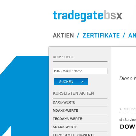
KURSSUCHE
Diese N
SUCHEN >
KURSLISTEN AKTIEN
DAX®-WERTE
zur Über
MDAX®-WERTE
TECDAX®-WERTE
ein Service
SDAX®-WERTE
EURO STOXX 50®-WERTE