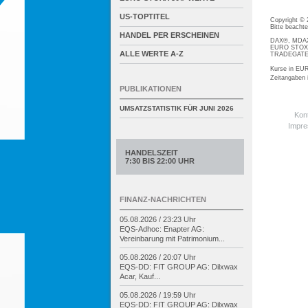
US-TOPTITEL
Copyright ©
Bitte beacht
HANDEL PER ERSCHEINEN
DAX®, MDAX®
EURO STOXX®
ALLE WERTE A-Z
TRADEGATE® 
Kurse in EUR
Zeitangaben
PUBLIKATIONEN
UMSATZSTATISTIK FÜR
JUNI 2026
Kon
Impr
HANDELSZEIT
7:30 BIS 22:00 UHR
FINANZ-NACHRICHTEN
05.08.2026 / 23:23 Uhr
EQS-
Adhoc: Enapter AG:
Vereinbarung mit Patrimonium...
05.08.2026 / 20:07 Uhr
EQS-
DD: FIT GROUP AG: Dilxwax
Acar, Kauf...
05.08.2026 / 19:59 Uhr
EQS-
DD: FIT GROUP AG: Dilxwax