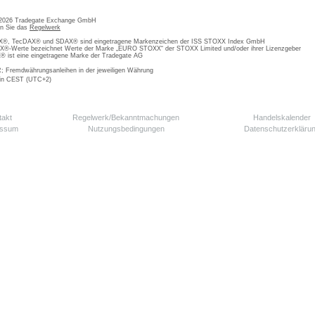
 2026 Tradegate Exchange GmbH
en Sie das
Regelwerk
, TecDAX® und SDAX® sind eingetragene Markenzeichen der ISS STOXX Index GmbH
-Werte bezeichnet Werte der Marke „EURO STOXX“ der STOXX Limited und/oder ihrer Lizenzgeber
ist eine eingetragene Marke der Tradegate AG
; Fremdwährungsanleihen in der jeweiligen Währung
 in CEST (UTC+2)
takt
Regelwerk/Bekanntmachungen
Handelskalender
essum
Nutzungsbedingungen
Datenschutzerkläru