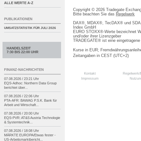
ALLE WERTE A-Z
Copyright © 2026 Tradegate Excha
Bitte beachten Sie das
Regelwerk
PUBLIKATIONEN
DAX®, MDAX®, TecDAX® und SDAX® 
Index GmbH
UMSATZSTATISTIK FÜR
JULI 2026
EURO STOXX®-Werte bezeichnet We
und/oder ihrer Lizenzgeber
TRADEGATE® ist eine eingetragene 
HANDELSZEIT
Kurse in EUR; Fremdwährungsanleihe
7:30 BIS 22:00 UHR
Zeitangaben in CEST (UTC+2)
FINANZ-NACHRICHTEN
Kontakt
Regelwerk
Impressum
Nutzun
07.08.2026 / 23:21 Uhr
EQS-
Adhoc: Northern Data Group
berichtet über...
07.08.2026 / 22:06 Uhr
PTA-
AFR: BAWAG P.S.K. Bank für
Arbeit und Wirtschaft...
07.08.2026 / 20:00 Uhr
EQS-
PVR: AT&S Austria Technologie
& Systemtechnik...
07.08.2026 / 18:08 Uhr
MÄRKTE EUROPA/
Etwas fester -
US-
Arbeitsmarktbericht...