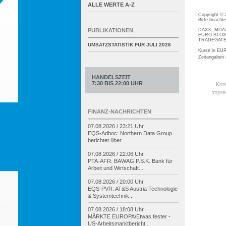
ALLE WERTE A-Z
Copyright ©
Bitte beacht
DAX®, MDAX®
PUBLIKATIONEN
EURO STOXX®
TRADEGATE® 
UMSATZSTATISTIK FÜR
JULI 2026
Kurse in EUR
Zeitangaben
HANDELSZEIT
7:30 BIS 22:00 UHR
Kon
Impr
FINANZ-NACHRICHTEN
07.08.2026 / 23:21 Uhr
EQS-
Adhoc: Northern Data Group
berichtet über...
07.08.2026 / 22:06 Uhr
PTA-
AFR: BAWAG P.S.K. Bank für
Arbeit und Wirtschaft...
07.08.2026 / 20:00 Uhr
EQS-
PVR: AT&S Austria Technologie
& Systemtechnik...
07.08.2026 / 18:08 Uhr
MÄRKTE EUROPA/
Etwas fester -
US-
Arbeitsmarktbericht...