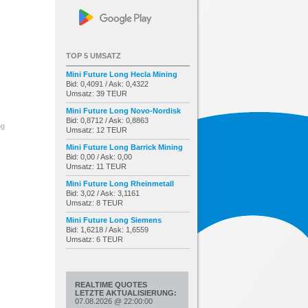
TOP 5 UMSATZ
Mini Future Long Hecla Mining
Bid: 0,4091 / Ask: 0,4322
Umsatz: 39 TEUR
Mini Future Long Novo-Nordisk
Bid: 0,8712 / Ask: 0,8863
ng
Umsatz: 12 TEUR
Mini Future Long Barrick Mining
Bid: 0,00 / Ask: 0,00
Umsatz: 11 TEUR
Mini Future Long Rheinmetall
Bid: 3,02 / Ask: 3,1161
Umsatz: 8 TEUR
Mini Future Long Siemens
Bid: 1,6218 / Ask: 1,6559
Umsatz: 6 TEUR
REALTIME QUOTES
LETZTE AKTUALISIERUNG:
07.08.2026
@
22:00:00