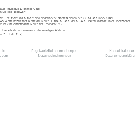
 2026 Tradegate Exchange GmbH
en Sie das
Regelwerk
, TecDAX® und SDAX® sind eingetragene Markenzeichen der ISS STOXX Index GmbH
-Werte bezeichnet Werte der Marke „EURO STOXX“ der STOXX Limited und/oder ihrer Lizenzgeber
ist eine eingetragene Marke der Tradegate AG
; Fremdwährungsanleihen in der jeweiligen Währung
 in CEST (UTC+2)
takt
Regelwerk/Bekanntmachungen
Handelskalender
essum
Nutzungsbedingungen
Datenschutzerkläru