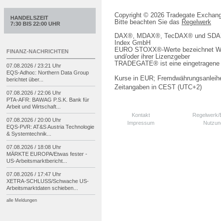
Copyright © 2026 Tradegate Excha
HANDELSZEIT
Bitte beachten Sie das
Regelwerk
7:30 BIS 22:00 UHR
DAX®, MDAX®, TecDAX® und SDAX® 
Index GmbH
EURO STOXX®-Werte bezeichnet We
FINANZ-NACHRICHTEN
und/oder ihrer Lizenzgeber
TRADEGATE® ist eine eingetragene 
07.08.2026 / 23:21 Uhr
EQS-
Adhoc: Northern Data Group
Kurse in EUR; Fremdwährungsanleihe
berichtet über...
Zeitangaben in CEST (UTC+2)
07.08.2026 / 22:06 Uhr
PTA-
AFR: BAWAG P.S.K. Bank für
Arbeit und Wirtschaft...
Kontakt
Regelwerk
07.08.2026 / 20:00 Uhr
Impressum
Nutzun
EQS-
PVR: AT&S Austria Technologie
& Systemtechnik...
07.08.2026 / 18:08 Uhr
MÄRKTE EUROPA/
Etwas fester -
US-
Arbeitsmarktbericht...
07.08.2026 / 17:47 Uhr
XETRA-
SCHLUSS/
Schwache US-
Arbeitsmarktdaten schieben...
alle Meldungen