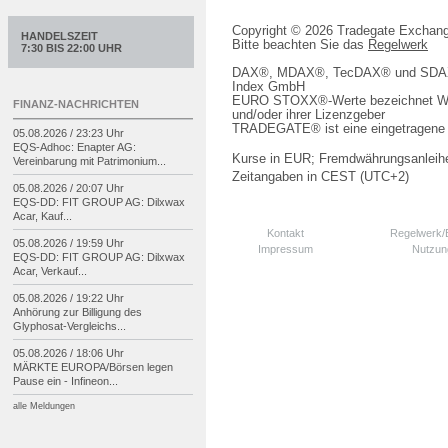
Copyright © 2026 Tradegate Excha
HANDELSZEIT
Bitte beachten Sie das
Regelwerk
7:30 BIS 22:00 UHR
DAX®, MDAX®, TecDAX® und SDAX® 
Index GmbH
EURO STOXX®-Werte bezeichnet We
FINANZ-NACHRICHTEN
und/oder ihrer Lizenzgeber
TRADEGATE® ist eine eingetragene 
05.08.2026 / 23:23 Uhr
EQS-
Adhoc: Enapter AG:
Kurse in EUR; Fremdwährungsanleihe
Vereinbarung mit Patrimonium...
Zeitangaben in CEST (UTC+2)
05.08.2026 / 20:07 Uhr
EQS-
DD: FIT GROUP AG: Dilxwax
Acar, Kauf...
Kontakt
Regelwerk
05.08.2026 / 19:59 Uhr
Impressum
Nutzun
EQS-
DD: FIT GROUP AG: Dilxwax
Acar, Verkauf...
05.08.2026 / 19:22 Uhr
Anhörung zur Billigung des
Glyphosat-
Vergleichs...
05.08.2026 / 18:06 Uhr
MÄRKTE EUROPA/
Börsen legen
Pause ein -
Infineon...
alle Meldungen