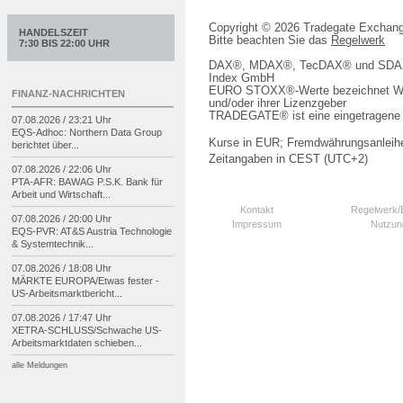
Copyright © 2026 Tradegate Excha
HANDELSZEIT
Bitte beachten Sie das
Regelwerk
7:30 BIS 22:00 UHR
DAX®, MDAX®, TecDAX® und SDAX® 
Index GmbH
EURO STOXX®-Werte bezeichnet We
FINANZ-NACHRICHTEN
und/oder ihrer Lizenzgeber
TRADEGATE® ist eine eingetragene 
07.08.2026 / 23:21 Uhr
EQS-
Adhoc: Northern Data Group
Kurse in EUR; Fremdwährungsanleihe
berichtet über...
Zeitangaben in CEST (UTC+2)
07.08.2026 / 22:06 Uhr
PTA-
AFR: BAWAG P.S.K. Bank für
Arbeit und Wirtschaft...
Kontakt
Regelwerk
07.08.2026 / 20:00 Uhr
Impressum
Nutzun
EQS-
PVR: AT&S Austria Technologie
& Systemtechnik...
07.08.2026 / 18:08 Uhr
MÄRKTE EUROPA/
Etwas fester -
US-
Arbeitsmarktbericht...
07.08.2026 / 17:47 Uhr
XETRA-
SCHLUSS/
Schwache US-
Arbeitsmarktdaten schieben...
alle Meldungen