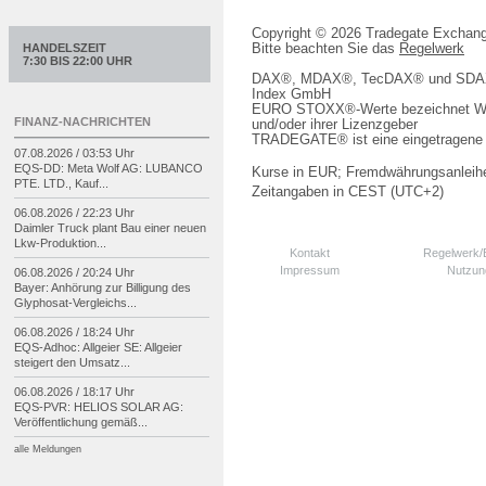
Copyright © 2026 Tradegate Excha
Bitte beachten Sie das
Regelwerk
HANDELSZEIT
7:30 BIS 22:00 UHR
DAX®, MDAX®, TecDAX® und SDAX® 
Index GmbH
EURO STOXX®-Werte bezeichnet We
FINANZ-NACHRICHTEN
und/oder ihrer Lizenzgeber
TRADEGATE® ist eine eingetragene 
07.08.2026 / 03:53 Uhr
EQS-
DD: Meta Wolf AG: LUBANCO
Kurse in EUR; Fremdwährungsanleihe
PTE. LTD., Kauf...
Zeitangaben in CEST (UTC+2)
06.08.2026 / 22:23 Uhr
Daimler Truck plant Bau einer neuen
Lkw-
Produktion...
Kontakt
Regelwerk
Impressum
Nutzun
06.08.2026 / 20:24 Uhr
Bayer: Anhörung zur Billigung des
Glyphosat-
Vergleichs...
06.08.2026 / 18:24 Uhr
EQS-
Adhoc: Allgeier SE: Allgeier
steigert den Umsatz...
06.08.2026 / 18:17 Uhr
EQS-
PVR: HELIOS SOLAR AG:
Veröffentlichung gemäß...
alle Meldungen