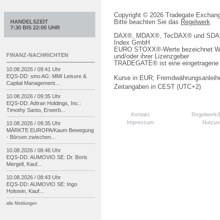
Copyright © 2026 Tradegate Excha
Bitte beachten Sie das
Regelwerk
HANDELSZEIT
7:30 BIS 22:00 UHR
DAX®, MDAX®, TecDAX® und SDAX® 
Index GmbH
EURO STOXX®-Werte bezeichnet We
FINANZ-NACHRICHTEN
und/oder ihrer Lizenzgeber
TRADEGATE® ist eine eingetragene 
10.08.2026 / 09:41 Uhr
EQS-
DD: sino AG: MMI Leisure &
Kurse in EUR; Fremdwährungsanleihe
Capital Management...
Zeitangaben in CEST (UTC+2)
10.08.2026 / 09:35 Uhr
EQS-
DD: Adtran Holdings, Inc.:
Timothy Santo, Erwerb...
Kontakt
Regelwerk
Impressum
Nutzun
10.08.2026 / 09:35 Uhr
MÄRKTE EUROPA/
Kaum Bewegung
-
Börsen zwischen...
10.08.2026 / 08:46 Uhr
EQS-
DD: AUMOVIO SE: Dr. Boris
Mergell, Kauf...
10.08.2026 / 08:43 Uhr
EQS-
DD: AUMOVIO SE: Ingo
Holstein, Kauf...
alle Meldungen