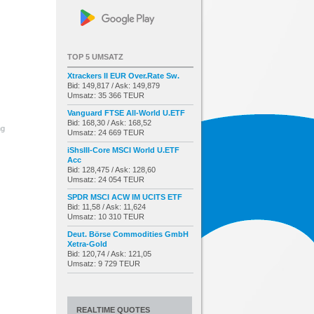
TOP 5 UMSATZ
Xtrackers II EUR Over.Rate Sw.
Bid: 149,817 / Ask: 149,879
Umsatz: 35 366 TEUR
Vanguard FTSE All-World U.ETF
Bid: 168,30 / Ask: 168,52
ng
Umsatz: 24 669 TEUR
iShsIII-Core MSCI World U.ETF
Acc
Bid: 128,475 / Ask: 128,60
Umsatz: 24 054 TEUR
SPDR MSCI ACW IM UCITS ETF
Bid: 11,58 / Ask: 11,624
Umsatz: 10 310 TEUR
Deut. Börse Commodities GmbH
Xetra-Gold
Bid: 120,74 / Ask: 121,05
Umsatz: 9 729 TEUR
REALTIME QUOTES