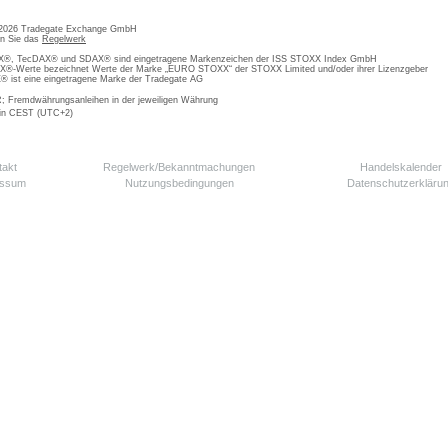
 2026 Tradegate Exchange GmbH
en Sie das
Regelwerk
, TecDAX® und SDAX® sind eingetragene Markenzeichen der ISS STOXX Index GmbH
-Werte bezeichnet Werte der Marke „EURO STOXX“ der STOXX Limited und/oder ihrer Lizenzgeber
ist eine eingetragene Marke der Tradegate AG
; Fremdwährungsanleihen in der jeweiligen Währung
 in CEST (UTC+2)
takt
Regelwerk/Bekanntmachungen
Handelskalender
essum
Nutzungsbedingungen
Datenschutzerkläru