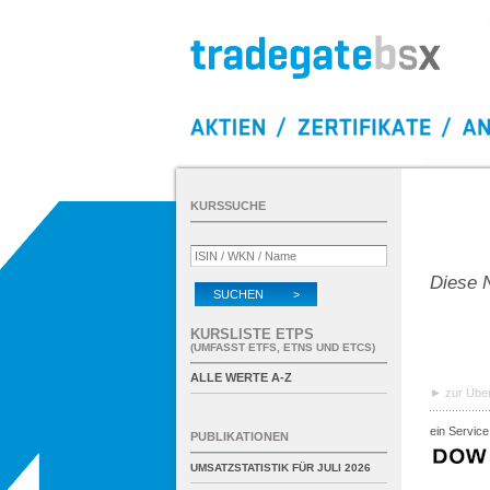
KURSSUCHE
Diese N
SUCHEN >
KURSLISTE ETPS
(UMFASST ETFS, ETNS UND ETCS)
ALLE WERTE A-Z
zur Über
ein Service
PUBLIKATIONEN
UMSATZSTATISTIK FÜR
JULI 2026