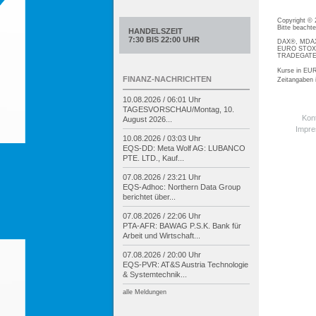
Copyright ©
Bitte beacht
HANDELSZEIT
7:30 BIS 22:00 UHR
DAX®, MDAX®
EURO STOXX®
TRADEGATE® 
Kurse in EUR
FINANZ-NACHRICHTEN
Zeitangaben
10.08.2026 / 06:01 Uhr
TAGESVORSCHAU/
Montag, 10.
Kon
August 2026...
Impr
10.08.2026 / 03:03 Uhr
EQS-
DD: Meta Wolf AG: LUBANCO
PTE. LTD., Kauf...
07.08.2026 / 23:21 Uhr
EQS-
Adhoc: Northern Data Group
berichtet über...
07.08.2026 / 22:06 Uhr
PTA-
AFR: BAWAG P.S.K. Bank für
Arbeit und Wirtschaft...
07.08.2026 / 20:00 Uhr
EQS-
PVR: AT&S Austria Technologie
& Systemtechnik...
alle Meldungen