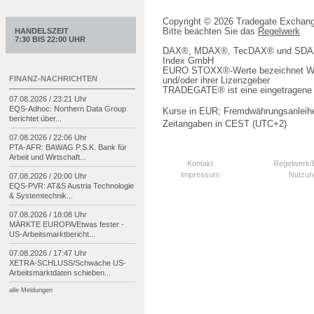
Copyright © 2026 Tradegate Excha
Bitte beachten Sie das
Regelwerk
HANDELSZEIT
7:30 BIS 22:00 UHR
DAX®, MDAX®, TecDAX® und SDAX® 
Index GmbH
EURO STOXX®-Werte bezeichnet We
FINANZ-NACHRICHTEN
und/oder ihrer Lizenzgeber
TRADEGATE® ist eine eingetragene 
07.08.2026 / 23:21 Uhr
EQS-
Adhoc: Northern Data Group
Kurse in EUR; Fremdwährungsanleihe
berichtet über...
Zeitangaben in CEST (UTC+2)
07.08.2026 / 22:06 Uhr
PTA-
AFR: BAWAG P.S.K. Bank für
Arbeit und Wirtschaft...
Kontakt
Regelwerk
Impressum
Nutzun
07.08.2026 / 20:00 Uhr
EQS-
PVR: AT&S Austria Technologie
& Systemtechnik...
07.08.2026 / 18:08 Uhr
MÄRKTE EUROPA/
Etwas fester -
US-
Arbeitsmarktbericht...
07.08.2026 / 17:47 Uhr
XETRA-
SCHLUSS/
Schwache US-
Arbeitsmarktdaten schieben...
alle Meldungen