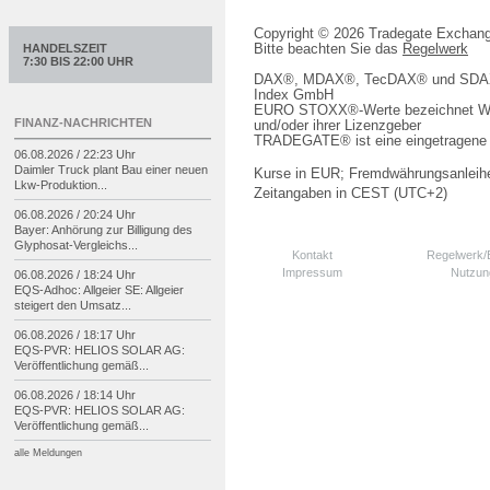
Copyright © 2026 Tradegate Excha
Bitte beachten Sie das
Regelwerk
HANDELSZEIT
7:30 BIS 22:00 UHR
DAX®, MDAX®, TecDAX® und SDAX® 
Index GmbH
EURO STOXX®-Werte bezeichnet We
FINANZ-NACHRICHTEN
und/oder ihrer Lizenzgeber
TRADEGATE® ist eine eingetragene 
06.08.2026 / 22:23 Uhr
Daimler Truck plant Bau einer neuen
Kurse in EUR; Fremdwährungsanleihe
Lkw-
Produktion...
Zeitangaben in CEST (UTC+2)
06.08.2026 / 20:24 Uhr
Bayer: Anhörung zur Billigung des
Glyphosat-
Vergleichs...
Kontakt
Regelwerk
Impressum
Nutzun
06.08.2026 / 18:24 Uhr
EQS-
Adhoc: Allgeier SE: Allgeier
steigert den Umsatz...
06.08.2026 / 18:17 Uhr
EQS-
PVR: HELIOS SOLAR AG:
Veröffentlichung gemäß...
06.08.2026 / 18:14 Uhr
EQS-
PVR: HELIOS SOLAR AG:
Veröffentlichung gemäß...
alle Meldungen