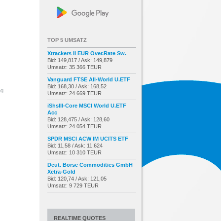
TOP 5 UMSATZ
Xtrackers II EUR Over.Rate Sw.
Bid: 149,817 / Ask: 149,879
Umsatz: 35 366 TEUR
Vanguard FTSE All-World U.ETF
Bid: 168,30 / Ask: 168,52
ng
Umsatz: 24 669 TEUR
iShsIII-Core MSCI World U.ETF
Acc
Bid: 128,475 / Ask: 128,60
Umsatz: 24 054 TEUR
SPDR MSCI ACW IM UCITS ETF
Bid: 11,58 / Ask: 11,624
Umsatz: 10 310 TEUR
Deut. Börse Commodities GmbH
Xetra-Gold
Bid: 120,74 / Ask: 121,05
Umsatz: 9 729 TEUR
REALTIME QUOTES