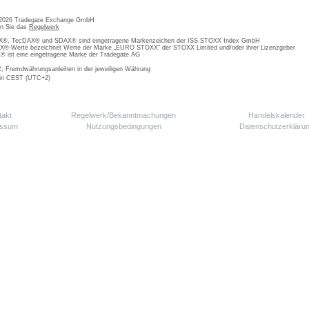
 2026 Tradegate Exchange GmbH
en Sie das
Regelwerk
, TecDAX® und SDAX® sind eingetragene Markenzeichen der ISS STOXX Index GmbH
-Werte bezeichnet Werte der Marke „EURO STOXX“ der STOXX Limited und/oder ihrer Lizenzgeber
ist eine eingetragene Marke der Tradegate AG
; Fremdwährungsanleihen in der jeweiligen Währung
 in CEST (UTC+2)
takt
Regelwerk/Bekanntmachungen
Handelskalender
essum
Nutzungsbedingungen
Datenschutzerkläru