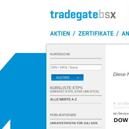
KURSSUCHE
Diese N
SUCHEN >
KURSLISTE ETPS
(UMFASST ETFS, ETNS UND ETCS)
ALLE WERTE A-Z
zur Über
ein Service
PUBLIKATIONEN
UMSATZSTATISTIK FÜR
JULI 2026