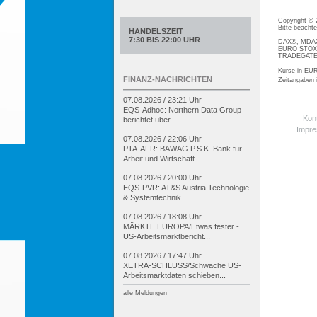
Copyright ©
Bitte beacht
HANDELSZEIT
7:30 BIS 22:00 UHR
DAX®, MDAX®
EURO STOXX®
TRADEGATE® 
Kurse in EUR
FINANZ-NACHRICHTEN
Zeitangaben
07.08.2026 / 23:21 Uhr
EQS-
Adhoc: Northern Data Group
Kon
berichtet über...
Impr
07.08.2026 / 22:06 Uhr
PTA-
AFR: BAWAG P.S.K. Bank für
Arbeit und Wirtschaft...
07.08.2026 / 20:00 Uhr
EQS-
PVR: AT&S Austria Technologie
& Systemtechnik...
07.08.2026 / 18:08 Uhr
MÄRKTE EUROPA/
Etwas fester -
US-
Arbeitsmarktbericht...
07.08.2026 / 17:47 Uhr
XETRA-
SCHLUSS/
Schwache US-
Arbeitsmarktdaten schieben...
alle Meldungen