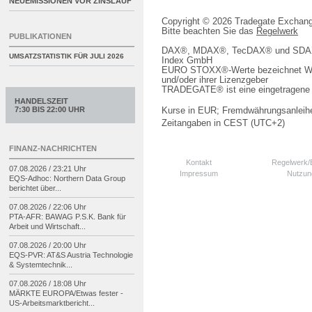
NEUEMISSIONEN VOR ZINSLAUF
Copyright © 2026 Tradegate Excha
Bitte beachten Sie das
Regelwerk
PUBLIKATIONEN
DAX®, MDAX®, TecDAX® und SDAX® 
UMSATZSTATISTIK FÜR
JULI 2026
Index GmbH
EURO STOXX®-Werte bezeichnet We
und/oder ihrer Lizenzgeber
TRADEGATE® ist eine eingetragene 
HANDELSZEIT
7:30 BIS 22:00 UHR
Kurse in EUR; Fremdwährungsanleihe
Zeitangaben in CEST (UTC+2)
FINANZ-NACHRICHTEN
Kontakt
Regelwerk
07.08.2026 / 23:21 Uhr
Impressum
Nutzun
EQS-
Adhoc: Northern Data Group
berichtet über...
07.08.2026 / 22:06 Uhr
PTA-
AFR: BAWAG P.S.K. Bank für
Arbeit und Wirtschaft...
07.08.2026 / 20:00 Uhr
EQS-
PVR: AT&S Austria Technologie
& Systemtechnik...
07.08.2026 / 18:08 Uhr
MÄRKTE EUROPA/
Etwas fester -
US-
Arbeitsmarktbericht...