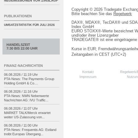
NEUEMISSIONEN VOR ZINSLAUF
Copyright © 2026 Tradegate Excha
Bitte beachten Sie das
Regelwerk
PUBLIKATIONEN
DAX®, MDAX®, TecDAX® und SDAX® 
UMSATZSTATISTIK FÜR
JULI 2026
Index GmbH
EURO STOXX®-Werte bezeichnet We
und/oder ihrer Lizenzgeber
TRADEGATE® ist eine eingetragene 
HANDELSZEIT
7:30 BIS 22:00 UHR
Kurse in EUR; Fremdwährungsanleihe
Zeitangaben in CEST (UTC+2)
FINANZ-NACHRICHTEN
Kontakt
Regelwerk
06.08.2026 / 11:19 Uhr
Impressum
Nutzun
PTA-
News: The Payments Group
Holding GmbH & Co....
06.08.2026 / 11:16 Uhr
PTA-
News: NWN Nebenwerte
Nachrichten AG: IVU Traffic...
06.08.2026 / 11:07 Uhr
MARKET TALK/
Merck erwartet
weiter US-
Zulassung von...
06.08.2026 / 11:00 Uhr
PTA-
News: Frequentis AG: Estland
treibt Europas Übergang...