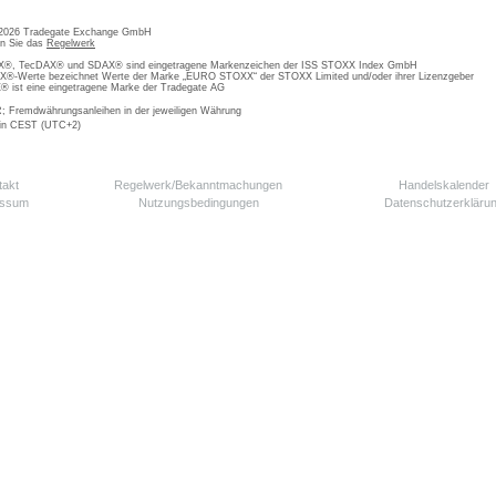
 2026 Tradegate Exchange GmbH
en Sie das
Regelwerk
, TecDAX® und SDAX® sind eingetragene Markenzeichen der ISS STOXX Index GmbH
-Werte bezeichnet Werte der Marke „EURO STOXX“ der STOXX Limited und/oder ihrer Lizenzgeber
ist eine eingetragene Marke der Tradegate AG
; Fremdwährungsanleihen in der jeweiligen Währung
 in CEST (UTC+2)
takt
Regelwerk/Bekanntmachungen
Handelskalender
essum
Nutzungsbedingungen
Datenschutzerkläru