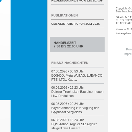
NEUEMISSIONEN VOR ZINSLAUF
Copyright ©
Bitte beacht
PUBLIKATIONEN
DAX®, MDAX®
EURO STOXX®
TRADEGATE® 
UMSATZSTATISTIK FÜR
JULI 2026
Kurse in EUR
Zeitangaben
HANDELSZEIT
7:30 BIS 22:00 UHR
Kon
Impr
FINANZ-NACHRICHTEN
07.08.2026 / 03:53 Uhr
EQS-
DD: Meta Wolf AG: LUBANCO
PTE. LTD., Kauf...
06.08.2026 / 22:23 Uhr
Daimler Truck plant Bau einer neuen
Lkw-
Produktion...
06.08.2026 / 20:24 Uhr
Bayer: Anhörung zur Billigung des
Glyphosat-
Vergleichs...
06.08.2026 / 18:24 Uhr
EQS-
Adhoc: Allgeier SE: Allgeier
steigert den Umsatz...