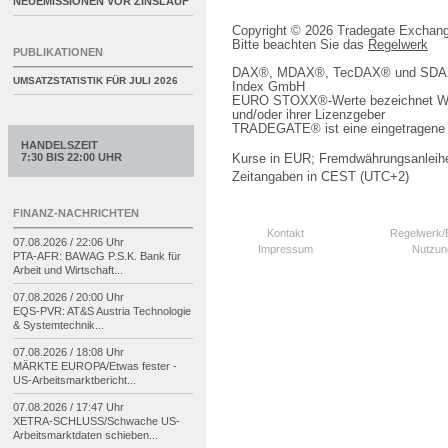
NEUEMISSIONEN VOR ZINSLAUF
Copyright © 2026 Tradegate Excha
Bitte beachten Sie das
Regelwerk
PUBLIKATIONEN
DAX®, MDAX®, TecDAX® und SDAX® 
UMSATZSTATISTIK FÜR
JULI 2026
Index GmbH
EURO STOXX®-Werte bezeichnet We
und/oder ihrer Lizenzgeber
TRADEGATE® ist eine eingetragene 
HANDELSZEIT
7:30 BIS 22:00 UHR
Kurse in EUR; Fremdwährungsanleihe
Zeitangaben in CEST (UTC+2)
FINANZ-NACHRICHTEN
Kontakt
Regelwerk
07.08.2026 / 22:06 Uhr
Impressum
Nutzun
PTA-
AFR: BAWAG P.S.K. Bank für
Arbeit und Wirtschaft...
07.08.2026 / 20:00 Uhr
EQS-
PVR: AT&S Austria Technologie
& Systemtechnik...
07.08.2026 / 18:08 Uhr
MÄRKTE EUROPA/
Etwas fester -
US-
Arbeitsmarktbericht...
07.08.2026 / 17:47 Uhr
XETRA-
SCHLUSS/
Schwache US-
Arbeitsmarktdaten schieben...