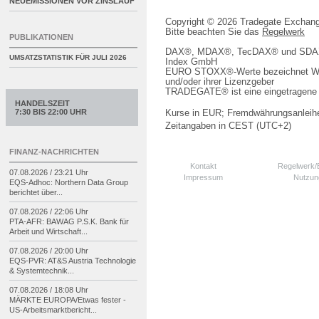
NEUEMISSIONEN VOR ZINSLAUF
Copyright © 2026 Tradegate Excha
Bitte beachten Sie das
Regelwerk
PUBLIKATIONEN
DAX®, MDAX®, TecDAX® und SDAX® 
UMSATZSTATISTIK FÜR
JULI 2026
Index GmbH
EURO STOXX®-Werte bezeichnet We
und/oder ihrer Lizenzgeber
TRADEGATE® ist eine eingetragene 
HANDELSZEIT
7:30 BIS 22:00 UHR
Kurse in EUR; Fremdwährungsanleihe
Zeitangaben in CEST (UTC+2)
FINANZ-NACHRICHTEN
Kontakt
Regelwerk
07.08.2026 / 23:21 Uhr
Impressum
Nutzun
EQS-
Adhoc: Northern Data Group
berichtet über...
07.08.2026 / 22:06 Uhr
PTA-
AFR: BAWAG P.S.K. Bank für
Arbeit und Wirtschaft...
07.08.2026 / 20:00 Uhr
EQS-
PVR: AT&S Austria Technologie
& Systemtechnik...
07.08.2026 / 18:08 Uhr
MÄRKTE EUROPA/
Etwas fester -
US-
Arbeitsmarktbericht...