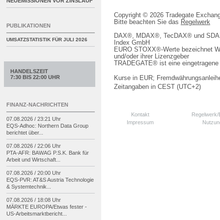
NEUEMISSIONEN VOR ZINSLAUF
Copyright © 2026 Tradegate Excha
Bitte beachten Sie das
Regelwerk
PUBLIKATIONEN
DAX®, MDAX®, TecDAX® und SDAX® 
UMSATZSTATISTIK FÜR
JULI 2026
Index GmbH
EURO STOXX®-Werte bezeichnet We
und/oder ihrer Lizenzgeber
TRADEGATE® ist eine eingetragene 
HANDELSZEIT
7:30 BIS 22:00 UHR
Kurse in EUR; Fremdwährungsanleihe
Zeitangaben in CEST (UTC+2)
FINANZ-NACHRICHTEN
Kontakt
Regelwerk
07.08.2026 / 23:21 Uhr
Impressum
Nutzun
EQS-
Adhoc: Northern Data Group
berichtet über...
07.08.2026 / 22:06 Uhr
PTA-
AFR: BAWAG P.S.K. Bank für
Arbeit und Wirtschaft...
07.08.2026 / 20:00 Uhr
EQS-
PVR: AT&S Austria Technologie
& Systemtechnik...
07.08.2026 / 18:08 Uhr
MÄRKTE EUROPA/
Etwas fester -
US-
Arbeitsmarktbericht...